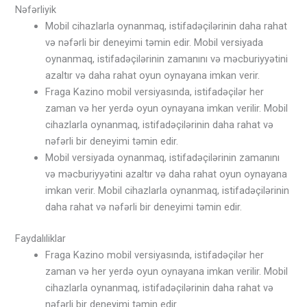
Nəfərliyik
Mobil cihazlarla oynanmaq, istifadəçilərinin daha rahat
və nəfərli bir deneyimi təmin edir. Mobil versiyada
oynanmaq, istifadəçilərinin zamanını və məcburiyyətini
azaltır və daha rahat oyun oynayana imkan verir.
Fraga Kazino mobil versiyasında, istifadəçilər her
zaman və her yerdə oyun oynayana imkan verilir. Mobil
cihazlarla oynanmaq, istifadəçilərinin daha rahat və
nəfərli bir deneyimi təmin edir.
Mobil versiyada oynanmaq, istifadəçilərinin zamanını
və məcburiyyətini azaltır və daha rahat oyun oynayana
imkan verir. Mobil cihazlarla oynanmaq, istifadəçilərinin
daha rahat və nəfərli bir deneyimi təmin edir.
Faydalıliklar
Fraga Kazino mobil versiyasında, istifadəçilər her
zaman və her yerdə oyun oynayana imkan verilir. Mobil
cihazlarla oynanmaq, istifadəçilərinin daha rahat və
nəfərli bir deneyimi təmin edir.