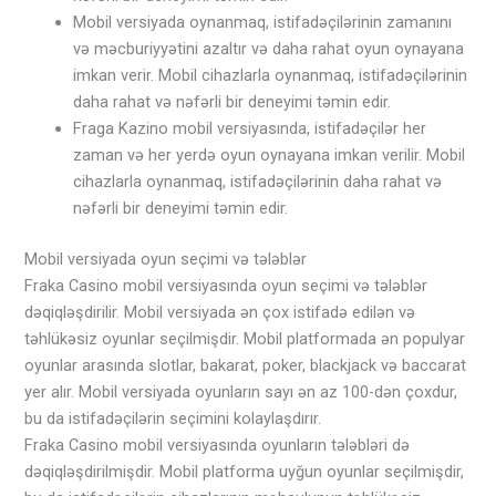
Mobil versiyada oynanmaq, istifadəçilərinin zamanını
və məcburiyyətini azaltır və daha rahat oyun oynayana
imkan verir. Mobil cihazlarla oynanmaq, istifadəçilərinin
daha rahat və nəfərli bir deneyimi təmin edir.
Fraga Kazino mobil versiyasında, istifadəçilər her
zaman və her yerdə oyun oynayana imkan verilir. Mobil
cihazlarla oynanmaq, istifadəçilərinin daha rahat və
nəfərli bir deneyimi təmin edir.
Mobil versiyada oyun seçimi və tələblər
Fraka Casino mobil versiyasında oyun seçimi və tələblər
dəqiqləşdirilir. Mobil versiyada ən çox istifadə edilən və
təhlükəsiz oyunlar seçilmişdir. Mobil platformada ən populyar
oyunlar arasında slotlar, bakarat, poker, blackjack və baccarat
yer alır. Mobil versiyada oyunların sayı ən az 100-dən çoxdur,
bu da istifadəçilərin seçimini kolaylaşdırır.
Fraka Casino mobil versiyasında oyunların tələbləri də
dəqiqləşdirilmişdir. Mobil platforma uyğun oyunlar seçilmişdir,