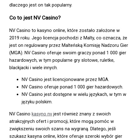
dlaczego jest on tak popularny.
Co to jest NV Casino?
NV Casino to kasyno online, które zostało założone w
2019 roku. Jego licencja pochodzi z Malty, co oznacza, że
jest on regulowany przez Malteńską Komisję Nadzoru Gier
(MGA). NV Casino oferuje swoim graczy ponad 1 000 gier
hazardowych, w tym popularne gry slotowe, ruletke,
blackjacki i wiele innych.
NV Casino jest licencjonowane przez MGA.
NV Casino oferuje ponad 1 000 gier hazardowych.
NV Casino jest dostępne w wielu językach, w tym w
języku polskim.
NV Casino
kasyno nv
jest również znany z swoich
atrakcyjnych ofert i promocji, które mogą pomóc w
zwiększeniu swoich szans na wygraną. Dlatego, jeśli
szukasz kasyna online, które oferuje szeroki wybór gier