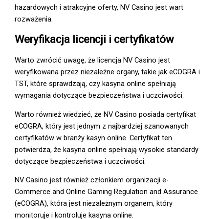
hazardowych i atrakcyjne oferty, NV Casino jest wart
rozważenia.
Weryfikacja licencji i certyfikatów
Warto zwrócić uwagę, że licencja NV Casino jest
weryfikowana przez niezależne organy, takie jak eCOGRA i
TST, które sprawdzają, czy kasyna online spełniają
wymagania dotyczące bezpieczeństwa i uczciwości.
Warto również wiedzieć, że NV Casino posiada certyfikat
eCOGRA, który jest jednym z najbardziej szanowanych
certyfikatów w branży kasyn online. Certyfikat ten
potwierdza, że kasyna online spełniają wysokie standardy
dotyczące bezpieczeństwa i uczciwości.
NV Casino jest również członkiem organizacji e-
Commerce and Online Gaming Regulation and Assurance
(eCOGRA), która jest niezależnym organem, który
monitoruje i kontroluje kasyna online.