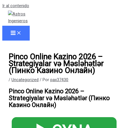
Ir al contenido
Pinco Online Kazino 2026 –
Strategiyalar və Məsləhətlər
(Пинко Казино Онлайн)
/
Uncategorized
/ Por
pax37430
Pinco Online Kazino 2026 –
Strategiyalar və Məsləhətlər (Пинко
Казино Онлайн)