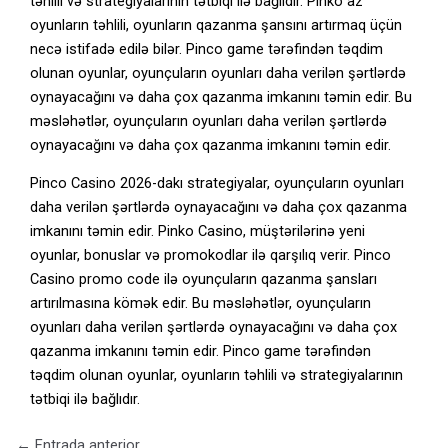
təhlili və strategiyalarının tətbiqi ilə bağlıdır. Pinko az
oyunların təhlili, oyunların qazanma şansını artırmaq üçün
necə istifadə edilə bilər. Pinco game tərəfindən təqdim
olunan oyunlar, oyunçuların oyunları daha verilən şərtlərdə
oynayacağını və daha çox qazanma imkanını təmin edir. Bu
məsləhətlər, oyunçuların oyunları daha verilən şərtlərdə
oynayacağını və daha çox qazanma imkanını təmin edir.
Pinco Casino 2026-dakı strategiyalar, oyunçuların oyunları
daha verilən şərtlərdə oynayacağını və daha çox qazanma
imkanını təmin edir. Pinko Casino, müştərilərinə yeni
oyunlar, bonuslar və promokodlar ilə qarşılıq verir. Pinco
Casino promo code ilə oyunçuların qazanma şansları
artırılmasına kömək edir. Bu məsləhətlər, oyunçuların
oyunları daha verilən şərtlərdə oynayacağını və daha çox
qazanma imkanını təmin edir. Pinco game tərəfindən
təqdim olunan oyunlar, oyunların təhlili və strategiyalarının
tətbiqi ilə bağlıdır.
←
Entrada anterior