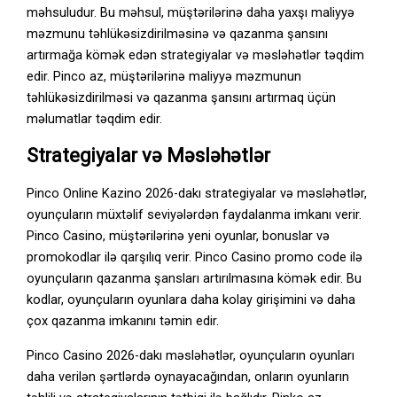
məhsuludur. Bu məhsul, müştərilərinə daha yaxşı maliyyə
məzmunu təhlükəsizdirilməsinə və qazanma şansını
artırmağa kömək edən strategiyalar və məsləhətlər təqdim
edir. Pinco az, müştərilərinə maliyyə məzmunun
təhlükəsizdirilməsi və qazanma şansını artırmaq üçün
məlumatlar təqdim edir.
Strategiyalar və Məsləhətlər
Pinco Online Kazino 2026-dakı strategiyalar və məsləhətlər,
oyunçuların müxtəlif seviyələrdən faydalanma imkanı verir.
Pinco Casino, müştərilərinə yeni oyunlar, bonuslar və
promokodlar ilə qarşılıq verir. Pinco Casino promo code ilə
oyunçuların qazanma şansları artırılmasına kömək edir. Bu
kodlar, oyunçuların oyunlara daha kolay girişimini və daha
çox qazanma imkanını təmin edir.
Pinco Casino 2026-dakı məsləhətlər, oyunçuların oyunları
daha verilən şərtlərdə oynayacağından, onların oyunların