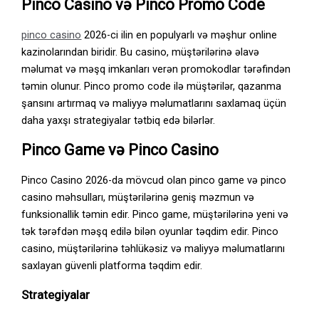
Pinco Casino və Pinco Promo Code
pinco casino
2026-ci ilin en populyarlı və məşhur online
kazinolarından biridir. Bu casino, müştərilərinə əlavə
məlumat və məşq imkanları verən promokodlar tərəfindən
təmin olunur. Pinco promo code ilə müştərilər, qazanma
şansını artırmaq və maliyyə məlumatlarını saxlamaq üçün
daha yaxşı strategiyalar tətbiq edə bilərlər.
Pinco Game və Pinco Casino
Pinco Casino 2026-da mövcud olan pinco game və pinco
casino məhsulları, müştərilərinə geniş məzmun və
funksionallik təmin edir. Pinco game, müştərilərinə yeni və
tək tərəfdən məşq edilə bilən oyunlar təqdim edir. Pinco
casino, müştərilərinə təhlükəsiz və maliyyə məlumatlarını
saxlayan güvenli platforma təqdim edir.
Strategiyalar