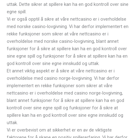
uttak. Dette sikrer at spillere kan ha en god kontroll over sine
egne spill.
Vi er også opptil å sikre at våre nettcasino er i overholdelse
med norske casino-lovgivning. Vi har derfor implementert en
rekke funksjoner som sikrer at våre nettcasino er i
overholdelse med norske casino-lovgivning, blant annet
funksjoner for å sikre at spillere kan ha en god kontroll over
sine egne spill og funksjoner for å sikre at spillere kan ha en
god kontroll over sine egne innskudd og uttak.
Et annet viktig aspekt er å sikre at våre nettcasino er i
overholdelse med casino norge-lovgivning. Vi har derfor
implementert en rekke funksjoner som sikrer at våre
nettcasino er i overholdelse med casino norge-lovgivning,
blant annet funksjoner for å sikre at spillere kan ha en god
kontroll over sine egne spill og funksjoner for å sikre at
spillere kan ha en god kontroll over sine egne innskudd og
uttak.
Vi er overbevist om at sikkerhet er en av de viktigste
faktorene for å skape en positiv spillererfaring. Vi har derfor