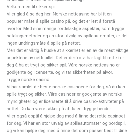
Velkommen til sikker spil
Vi er glad å se deg her! Norske nettcasino har blitt en
populær måte å spille casino på, og det er lett å forstå
hvorfor. Med sine mange fordelaktige aspekter, som trygge
betalingsmetoder og en stor utvalg av spilleautomater, er det
ingen undringsmåte å spille på nettet.
Men det er viktig å huske at sikkerhet er en av de mest viktige
aspektene av nettspillet. Det er derfor vi har lagt til rette for
deg å ha et trygt og sikker spil. Våre norske nettcasino er
godkjente og licenserte, og vi tar sikkerheten på alvor.
Trygge norske casino
Vi har samlet de beste norske casinoene for deg, så du kan
spille trygt og sikker. Våre casinoer er godkjente av norske
myndigheter og er licenserte til å drive casino-aktiviteter på
nettet. Du kan være sikker på at du er i trygge hender.
Vi er også opptil å hjelpe deg med å finne det rette casinoet
for deg. Vi har en stor utvalg av spilleautomater og bordspill,
og vi kan hjelpe deg med å finne det som passer best til dine