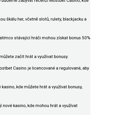
 se budeme zabývat recenzí Mostbet Casino, kde
 škálu her, včetně slotů, rulety, blackjacku a
zatímco stávající hráči mohou získat bonus 50%
můžete začít hrát a využívat bonusy.
ostbet Casino je licencované a regulované, aby
é kasino, kde můžete hrát a využívat bonusy,
jí nové kasino, kde mohou hrát a využívat