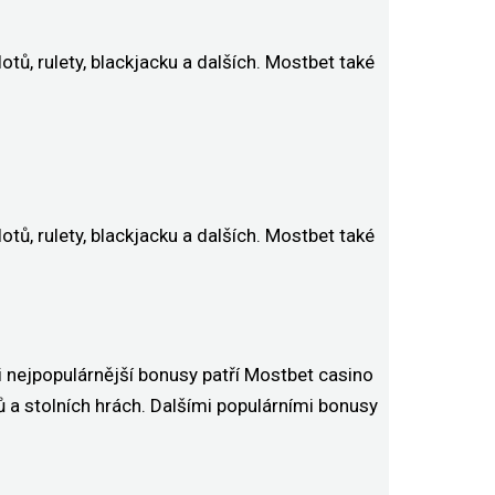
tů, rulety, blackjacku a dalších. Mostbet také
tů, rulety, blackjacku a dalších. Mostbet také
 nejpopulárnější bonusy patří Mostbet casino
 a stolních hrách. Dalšími populárními bonusy