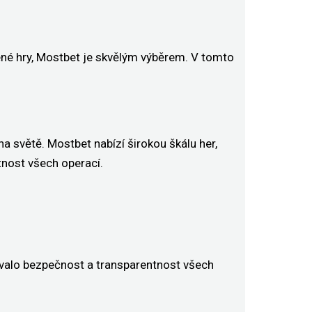
bené hry, Mostbet je skvělým výběrem. V tomto
na světě. Mostbet nabízí širokou škálu her,
tnost všech operací.
ovalo bezpečnost a transparentnost všech