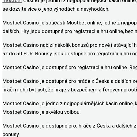
mostbet
Casino je jedním z nejpopulárnějších kasin online
se dozvíte více o jeho výhodách a nevýhodách.
Mostbet Casino je součástí Mostbet online, jedné z nejpopul
dalších. Hry jsou dostupné pro registraci a hru online, bez 
Mostbet Casino nabízí několik bonusů pro nové i stávající
až do 50 EUR. Bonusy jsou dostupné pro registraci a hru on
Mostbet Casino je dostupné pro registraci a hru online. Reg
Mostbet Casino je dostupné pro hráče z Česka a dalších zem
hráči mohli být jistí, že hraje v bezpečném a férovém prostř
Mostbet Casino je jedno z nejpopulárnějších kasin online, 
Mostbet Casino je skvělou volbou.
Mostbet Casino je dostupné pro: hráče z Česka a dalších ze
bonusy.