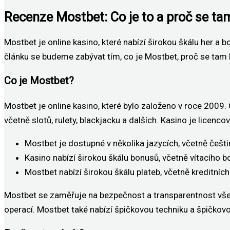
Recenze Mostbet: Co je to a proč se ta
Mostbet je online kasino, které nabízí širokou škálu her a
článku se budeme zabývat tím, co je Mostbet, proč se tam 
Co je Mostbet?
Mostbet je online kasino, které bylo založeno v roce 2009. 
včetně slotů, rulety, blackjacku a dalších. Kasino je licen
Mostbet je dostupné v několika jazycích, včetně češtin
Kasino nabízí širokou škálu bonusů, včetně vítacího b
Mostbet nabízí širokou škálu plateb, včetně kreditních
Mostbet se zaměřuje na bezpečnost a transparentnost všec
operací. Mostbet také nabízí špičkovou techniku a špičkov