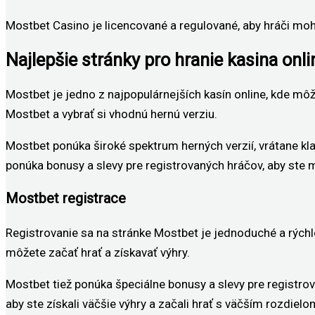
Mostbet Casino je licencované a regulované, aby hráči mohl
Najlepšie stránky pro hranie kasina onli
Mostbet je jedno z najpopulárnejších kasín online, kde môže
Mostbet a vybrať si vhodnú hernú verziu.
Mostbet ponúka široké spektrum herných verzií, vrátane klas
ponúka bonusy a slevy pre registrovaných hráčov, aby ste 
Mostbet registrace
Registrovanie sa na stránke Mostbet je jednoduché a rýchle.
môžete začať hrať a získavať výhry.
Mostbet tiež ponúka špeciálne bonusy a slevy pre registrov
aby ste získali väčšie výhry a začali hrať s väčším rozdielo