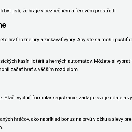
i být jistí, že hraje v bezpečném a férovém prostředí.
ne
te hrať rôzne hry a získavať výhry. Aby ste sa mohli pustiť d
ických kasín, lotérií a herných automatov. Môžete si vybrať 
mohli začať hrať s väčším rozdielom.
 Stačí vyplniť formulár registrácie, zadajte svoje údaje a vy
aných hráčov, ako napríklad bonus na prvú vložku a slevy pr
m.