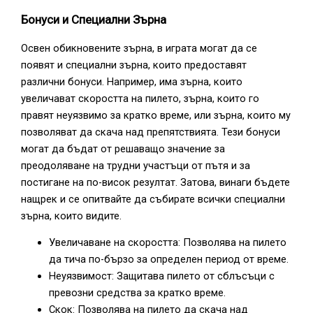
Бонуси и Специални Зърна
Освен обикновените зърна, в играта могат да се
появят и специални зърна, които предоставят
различни бонуси. Например, има зърна, които
увеличават скоростта на пилето, зърна, които го
правят неуязвимо за кратко време, или зърна, които му
позволяват да скача над препятствията. Тези бонуси
могат да бъдат от решаващо значение за
преодоляване на трудни участъци от пътя и за
постигане на по-висок резултат. Затова, винаги бъдете
нащрек и се опитвайте да събирате всички специални
зърна, които видите.
Увеличаване на скоростта: Позволява на пилето
да тича по-бързо за определен период от време.
Неуязвимост: Защитава пилето от сблъсъци с
превозни средства за кратко време.
Скок: Позволява на пилето да скача над