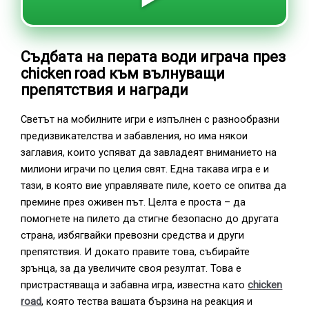
Съдбата на перата води играча през
chicken road към вълнуващи
препятствия и награди
Светът на мобилните игри е изпълнен с разнообразни
предизвикателства и забавления, но има някои
заглавия, които успяват да завладеят вниманието на
милиони играчи по целия свят. Една такава игра е и
тази, в която вие управлявате пиле, което се опитва да
премине през оживен път. Целта е проста – да
помогнете на пилето да стигне безопасно до другата
страна, избягвайки превозни средства и други
препятствия. И докато правите това, събирайте
зрънца, за да увеличите своя резултат. Това е
пристрастяваща и забавна игра, известна като
chicken
road
, която тества вашата бързина на реакция и