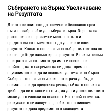
Събирането на Зърна: Увеличаване
на Резултата
Докато се опитвате да преминете безопасно през
пътя, не забравяйте да събирате зърна. Зърната са
разположени на различни места по пътя и
представляват възможност да увеличите своя
резултат. Колкото повече зърна съберете, толкова по-
висок ще бъде вашият краен резултат. В някои версии
на играта, зърната могат да имат и специални
свойства, като например да ви дадат временна
неуязвимост или да ви позволят да тичате по-бързо.
Събирането на зърна изисква от играча да бъде
внимателен и да преценява риска, тъй като понякога
трябва да се отклони от пътя, за да ги достигне, което
може да го изложи на опасност. Но в крайна сметка,
рискуването си заслужава, тъй като по-високият
резултат ви дава предимство в класацията.