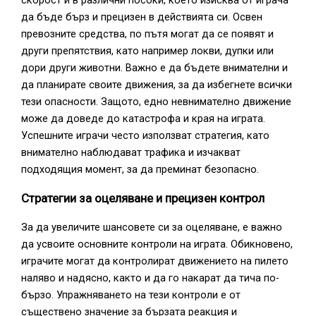
да бъде бърз и прецизен в действията си. Освен
превозните средства, по пътя могат да се появят и
други препятствия, като например локви, дупки или
дори други животни. Важно е да бъдете внимателни и
да планирате своите движения, за да избегнете всички
тези опасности. Защото, едно невнимателно движение
може да доведе до катастрофа и края на играта.
Успешните играчи често използват стратегия, като
внимателно наблюдават трафика и изчакват
подходящия момент, за да преминат безопасно.
Стратегии за оцеляване и прецизен контрол
За да увеличите шансовете си за оцеляване, е важно
да усвоите основните контроли на играта. Обикновено,
играчите могат да контролират движението на пилето
наляво и надясно, както и да го накарат да тича по-
бързо. Упражняването на тези контроли е от
съществено значение за бързата реакция и