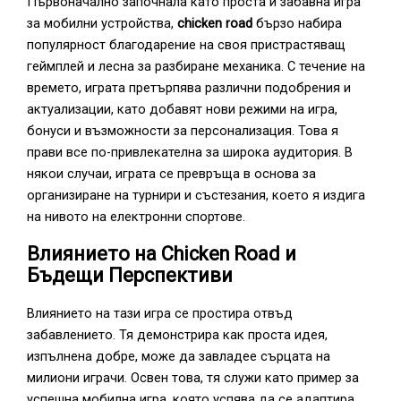
Първоначално започнала като проста и забавна игра
за мобилни устройства,
chicken road
бързо набира
популярност благодарение на своя пристрастяващ
геймплей и лесна за разбиране механика. С течение на
времето, играта претърпява различни подобрения и
актуализации, като добавят нови режими на игра,
бонуси и възможности за персонализация. Това я
прави все по-привлекателна за широка аудитория. В
някои случаи, играта се превръща в основа за
организиране на турнири и състезания, което я издига
на нивото на електронни спортове.
Влиянието на Chicken Road и
Бъдещи Перспективи
Влиянието на тази игра се простира отвъд
забавлението. Тя демонстрира как проста идея,
изпълнена добре, може да завладее сърцата на
милиони играчи. Освен това, тя служи като пример за
успешна мобилна игра, която успява да се адаптира