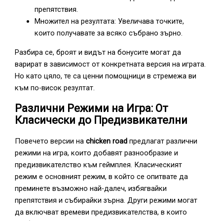
препятствия.
Множител на резултата: Увеличава точките,
които получавате за всяко събрано зърно.
Разбира се, броят и видът на бонусите могат да
варират в зависимост от конкретната версия на играта.
Но като цяло, те са ценни помощници в стремежа ви
към по-висок резултат.
Различни Режими на Игра: От
Класически до Предизвикателни
Повечето версии на
chicken road
предлагат различни
режими на игра, които добавят разнообразие и
предизвикателство към геймплея. Класическият
режим е основният режим, в който се опитвате да
преминете възможно най-далеч, избягвайки
препятствия и събирайки зърна. Други режими могат
да включват времеви предизвикателства, в които