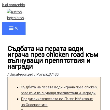
Ir al contenido
Съдбата на перата води
играча през chicken road към
вълнуващи препятствия и
награди
/
Uncategorized
/ Por
pax37430
Съдбата на перата води играча през chicken
road към вълнуващи препятствия и награди
Предизвикателствата по Пътя: Избягване
на Опасностите