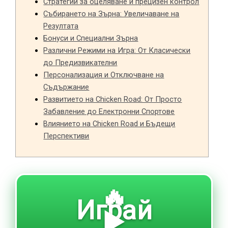
Стратегии за оцеляване и прецизен контрол
Събирането на Зърна: Увеличаване на
Резултата
Бонуси и Специални Зърна
Различни Режими на Игра: От Класически
до Предизвикателни
Персонализация и Отключване на
Съдържание
Развитието на Chicken Road: От Просто
Забавление до Електронни Спортове
Влиянието на Chicken Road и Бъдещи
Перспективи
🔥
Играй
▶️