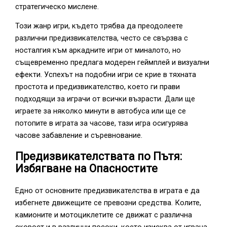
стратегическо мислене.
Този жанр игри, където трябва да преодолеете
различни предизвикателства, често се свързва с
носталгия към аркадните игри от миналото, но
същевременно предлага модерен геймплей и визуални
ефекти. Успехът на подобни игри се крие в тяхната
простота и предизвикателство, което ги прави
подходящи за играчи от всички възрасти. Дали ще
играете за няколко минути в автобуса или ще се
потопите в играта за часове, тази игра осигурява
часове забавление и съревнование.
Предизвикателствата по Пътя:
Избягване на Опасностите
Едно от основните предизвикателства в играта е да
избегнете движещите се превозни средства. Колите,
камионите и мотоциклетите се движат с различна
скорост и в различни посоки, което изисква от играча