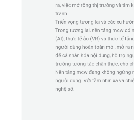
ra, việc mở rộng thị trường và tìm
tranh.
Triển vọng tương lai và các xu hư
Trong tương lai, nền tảng mcw có n
(AI), thực tế ảo (VR) và thực tế t
người dùng hoàn toàn mới, mở ra nh
để cá nhân hóa nội dung, hỗ trợ ng
trường tương tác chân thực, cho p
Nền tảng mcw đang không ngừng nỗ
người dùng. Với tầm nhìn xa và chi
nghệ số.