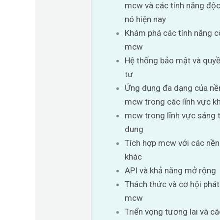
mcw và các tính năng độ
nó hiện nay
Khám phá các tính năng cố
mcw
Hệ thống bảo mật và quyề
tư
Ứng dụng đa dạng của nề
mcw trong các lĩnh vực k
mcw trong lĩnh vực sáng 
dung
Tích hợp mcw với các nền
khác
API và khả năng mở rộng
Thách thức và cơ hội phát
mcw
Triển vọng tương lai và cá