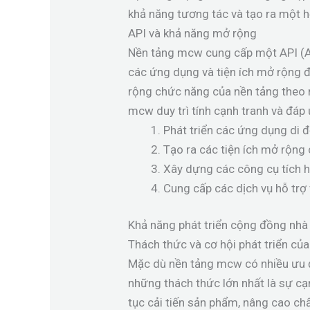
khả năng tương tác và tạo ra một hệ
API và khả năng mở rộng
Nền tảng mcw cung cấp một API (Ap
các ứng dụng và tiện ích mở rộng đ
rộng chức năng của nền tảng theo 
mcw duy trì tính cạnh tranh và đáp
Phát triển các ứng dụng di 
Tạo ra các tiện ích mở rộng 
Xây dựng các công cụ tích h
Cung cấp các dịch vụ hỗ trợ 
Khả năng phát triển cộng đồng nhà 
Thách thức và cơ hội phát triển c
Mặc dù nền tảng mcw có nhiều ưu đi
những thách thức lớn nhất là sự cạ
tục cải tiến sản phẩm, nâng cao ch