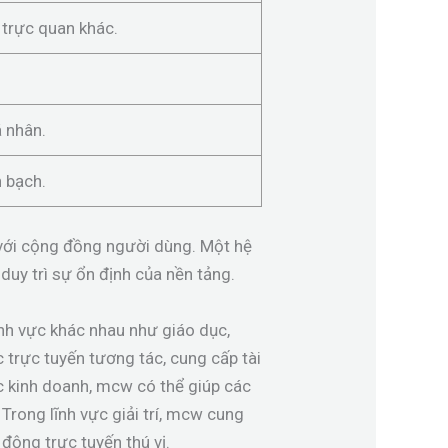
 trực quan khác.
á nhân.
h bạch.
 với cộng đồng người dùng. Một hệ
uy trì sự ổn định của nền tảng.
nh vực khác nhau như giáo dục,
 trực tuyến tương tác, cung cấp tài
ực kinh doanh, mcw có thể giúp các
Trong lĩnh vực giải trí, mcw cung
động trực tuyến thú vị.