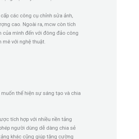
cấp các công cụ chỉnh sửa ảnh,
ượng cao. Ngoài ra, mcw còn tích
ẩm của mình đến với đông đảo công
m mê với nghệ thuật.
 muốn thể hiện sự sáng tạo và chia
ợc tích hợp với nhiều nền tảng
 phép người dùng dễ dàng chia sẻ
ền tảng khác cũng giúp tăng cường