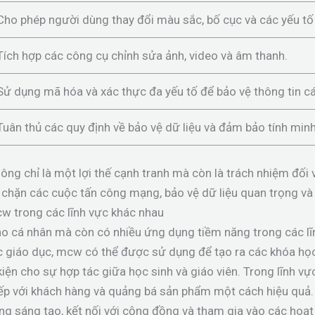
Cho phép người dùng thay đổi màu sắc, bố cục và các yếu tố
Tích hợp các công cụ chỉnh sửa ảnh, video và âm thanh.
Sử dụng mã hóa và xác thực đa yếu tố để bảo vệ thông tin c
Tuân thủ các quy định về bảo vệ dữ liệu và đảm bảo tính min
ng chỉ là một lợi thế cạnh tranh mà còn là trách nhiệm đối
hặn các cuộc tấn công mạng, bảo vệ dữ liệu quan trọng và d
w trong các lĩnh vực khác nhau
o cá nhân mà còn có nhiều ứng dụng tiềm năng trong các lĩ
vực giáo dục, mcw có thể được sử dụng để tạo ra các khóa học
kiện cho sự hợp tác giữa học sinh và giáo viên. Trong lĩnh v
iếp với khách hàng và quảng bá sản phẩm một cách hiệu quả. 
ng sáng tạo, kết nối với cộng đồng và tham gia vào các hoạt 