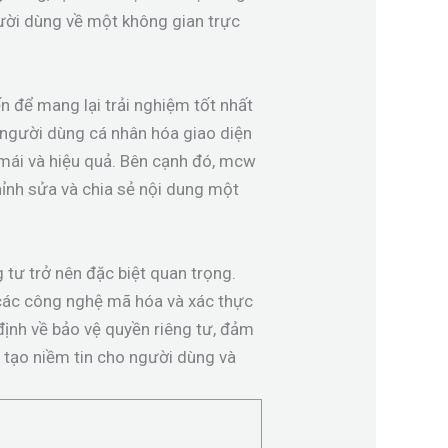
gười dùng về một không gian trực
n để mang lại trải nghiệm tốt nhất
 người dùng cá nhân hóa giao diện
i mái và hiệu quả. Bên cạnh đó, mcw
ỉnh sửa và chia sẻ nội dung một
tư trở nên đặc biệt quan trọng.
các công nghệ mã hóa và xác thực
định về bảo vệ quyền riêng tư, đảm
 tạo niềm tin cho người dùng và