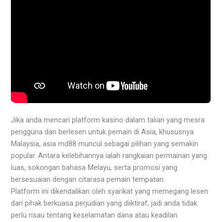
Jika anda mencari platform kasino dalam talian yang mesra
pengguna dan berlesen untuk pemain di Asia, khususnya
Malaysia, asia md88 muncul sebagai pilihan yang semakin
popular. Antara kelebihannya ialah rangkaian permainan yang
luas, sokongan bahasa Melayu, serta promosi yang
bersesuaian dengan citarasa pemain tempatan.
Platform ini dikendalikan oleh syarikat yang memegang lesen
dari pihak berkuasa perjudian yang diiktiraf, jadi anda tidak
perlu risau tentang keselamatan dana atau keadilan