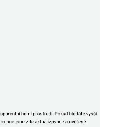
.
parentní herní prostředí. Pokud hledáte vyšší
ormace jsou zde aktualizované a ověřené.