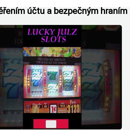
věřením účtu a bezpečným hraním