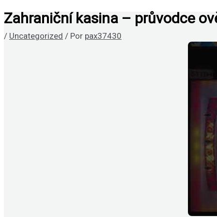
Zahraniční kasina – průvodce o
/
Uncategorized
/ Por
pax37430