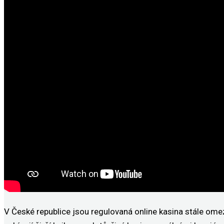
V České republice jsou regulovaná online kasina stále omez