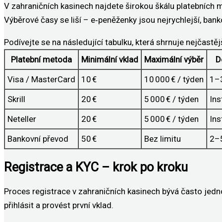
V zahraničních kasinech najdete širokou škálu platebních met
Výběrové časy se liší – e‑peněženky jsou nejrychlejší, ban
Podívejte se na následující tabulku, která shrnuje nejčastě
Platební metoda
Minimální vklad
Maximální výběr
D
Visa / MasterCard
10 €
10 000 € / týden
1–3
Skrill
20 €
5 000 € / týden
Ins
Neteller
20 €
5 000 € / týden
Ins
Bankovní převod
50 €
Bez limitu
2–5
Registrace a KYC – krok po kroku
Proces registrace v zahraničních kasinech bývá často jedno
přihlásit a provést první vklad.