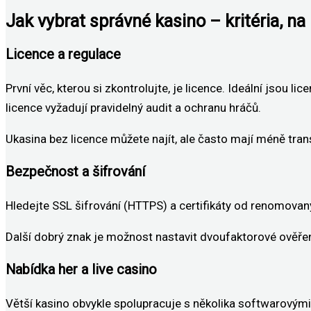
Jak vybrat správné kasino – kritéria, na
Licence a regulace
První věc, kterou si zkontrolujte, je licence. Ideální jso
licence vyžadují pravidelný audit a ochranu hráčů.
Ukasina bez licence můžete najít, ale často mají méně tran
Bezpečnost a šifrování
Hledejte SSL šifrování (HTTPS) a certifikáty od renomovaný
Další dobrý znak je možnost nastavit dvoufaktorové ověření
Nabídka her a live casino
Větší kasino obvykle spolupracuje s několika softwarovými 