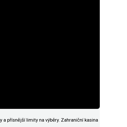
 přísnější limity na výběry. Zahraniční kasina