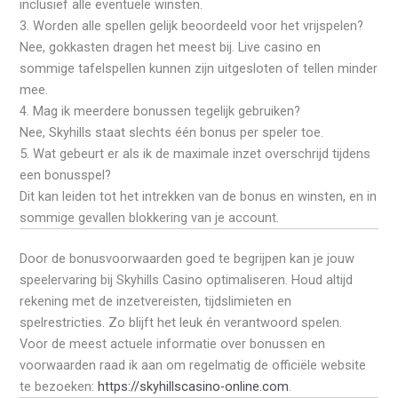
inclusief alle eventuele winsten.
3. Worden alle spellen gelijk beoordeeld voor het vrijspelen?
Nee, gokkasten dragen het meest bij. Live casino en
sommige tafelspellen kunnen zijn uitgesloten of tellen minder
mee.
4. Mag ik meerdere bonussen tegelijk gebruiken?
Nee, Skyhills staat slechts één bonus per speler toe.
5. Wat gebeurt er als ik de maximale inzet overschrijd tijdens
een bonusspel?
Dit kan leiden tot het intrekken van de bonus en winsten, en in
sommige gevallen blokkering van je account.
Door de bonusvoorwaarden goed te begrijpen kan je jouw
speelervaring bij Skyhills Casino optimaliseren. Houd altijd
rekening met de inzetvereisten, tijdslimieten en
spelrestricties. Zo blijft het leuk én verantwoord spelen.
Voor de meest actuele informatie over bonussen en
voorwaarden raad ik aan om regelmatig de officiële website
te bezoeken:
https://skyhillscasino-online.com
.