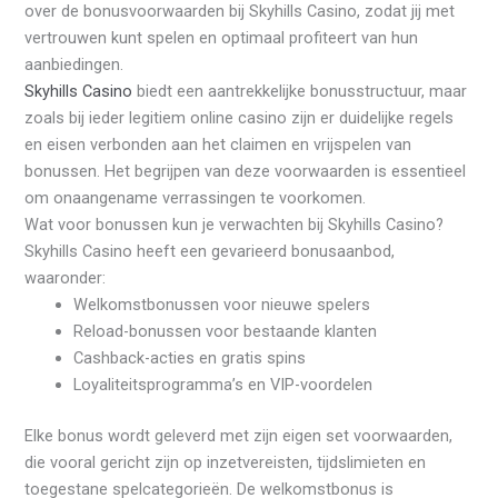
over de bonusvoorwaarden bij Skyhills Casino, zodat jij met
vertrouwen kunt spelen en optimaal profiteert van hun
aanbiedingen.
Skyhills Casino
biedt een aantrekkelijke bonusstructuur, maar
zoals bij ieder legitiem online casino zijn er duidelijke regels
en eisen verbonden aan het claimen en vrijspelen van
bonussen. Het begrijpen van deze voorwaarden is essentieel
om onaangename verrassingen te voorkomen.
Wat voor bonussen kun je verwachten bij Skyhills Casino?
Skyhills Casino heeft een gevarieerd bonusaanbod,
waaronder:
Welkomstbonussen voor nieuwe spelers
Reload-bonussen voor bestaande klanten
Cashback-acties en gratis spins
Loyaliteitsprogramma’s en VIP-voordelen
Elke bonus wordt geleverd met zijn eigen set voorwaarden,
die vooral gericht zijn op inzetvereisten, tijdslimieten en
toegestane spelcategorieën. De welkomstbonus is