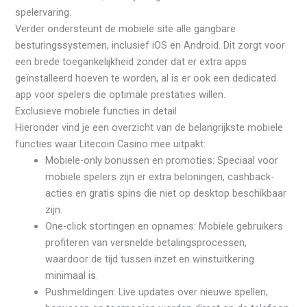
spelervaring.
Verder ondersteunt de mobiele site alle gangbare
besturingssystemen, inclusief iOS en Android. Dit zorgt voor
een brede toegankelijkheid zonder dat er extra apps
geïnstalleerd hoeven te worden, al is er ook een dedicated
app voor spelers die optimale prestaties willen.
Exclusieve mobiele functies in detail
Hieronder vind je een overzicht van de belangrijkste mobiele
functies waar Litecoin Casino mee uitpakt:
Mobiele-only bonussen en promoties: Speciaal voor
mobiele spelers zijn er extra beloningen, cashback-
acties en gratis spins die niet op desktop beschikbaar
zijn.
One-click stortingen en opnames: Mobiele gebruikers
profiteren van versnelde betalingsprocessen,
waardoor de tijd tussen inzet en winstuitkering
minimaal is.
Pushmeldingen: Live updates over nieuwe spellen,