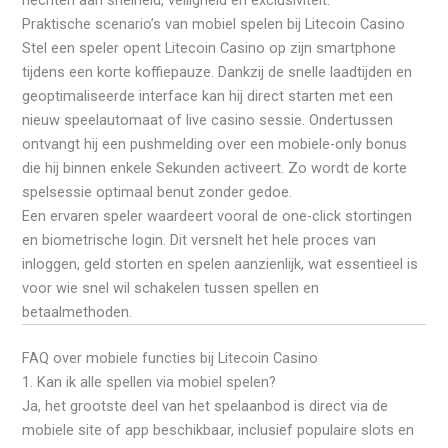
Praktische scenario’s van mobiel spelen bij Litecoin Casino
Stel een speler opent Litecoin Casino op zijn smartphone
tijdens een korte koffiepauze. Dankzij de snelle laadtijden en
geoptimaliseerde interface kan hij direct starten met een
nieuw speelautomaat of live casino sessie. Ondertussen
ontvangt hij een pushmelding over een mobiele-only bonus
die hij binnen enkele Sekunden activeert. Zo wordt de korte
spelsessie optimaal benut zonder gedoe.
Een ervaren speler waardeert vooral de one-click stortingen
en biometrische login. Dit versnelt het hele proces van
inloggen, geld storten en spelen aanzienlijk, wat essentieel is
voor wie snel wil schakelen tussen spellen en
betaalmethoden.
FAQ over mobiele functies bij Litecoin Casino
1. Kan ik alle spellen via mobiel spelen?
Ja, het grootste deel van het spelaanbod is direct via de
mobiele site of app beschikbaar, inclusief populaire slots en