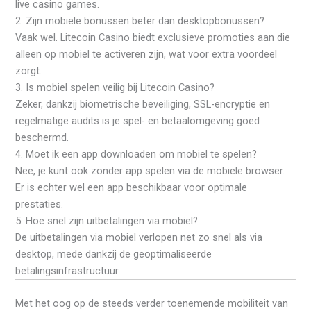
live casino games.
2. Zijn mobiele bonussen beter dan desktopbonussen?
Vaak wel. Litecoin Casino biedt exclusieve promoties aan die
alleen op mobiel te activeren zijn, wat voor extra voordeel
zorgt.
3. Is mobiel spelen veilig bij Litecoin Casino?
Zeker, dankzij biometrische beveiliging, SSL-encryptie en
regelmatige audits is je spel- en betaalomgeving goed
beschermd.
4. Moet ik een app downloaden om mobiel te spelen?
Nee, je kunt ook zonder app spelen via de mobiele browser.
Er is echter wel een app beschikbaar voor optimale
prestaties.
5. Hoe snel zijn uitbetalingen via mobiel?
De uitbetalingen via mobiel verlopen net zo snel als via
desktop, mede dankzij de geoptimaliseerde
betalingsinfrastructuur.
Met het oog op de steeds verder toenemende mobiliteit van