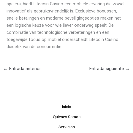
spelers, biedt Litecoin Casino een mobiele ervaring die zowel
innovatief als gebruiksvriendelijk is. Exclusieve bonussen,
snelle betalingen en moderne beveiligingsopties maken het
een logische keuze voor wie liever onderweg speelt. De
combinatie van technologische verbeteringen en een
toegewijde focus op mobiel onderscheidt Litecoin Casino
duidelijk van de concurrentie.
←
Entrada anterior
Entrada siguiente
→
Inicio
Quienes Somos
Servicios