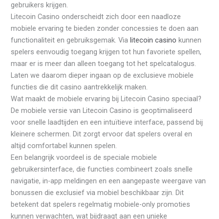
gebruikers krijgen.
Litecoin Casino onderscheidt zich door een naadloze
mobiele ervaring te bieden zonder concessies te doen aan
functionaliteit en gebruiksgemak. Via
litecoin casino
kunnen
spelers eenvoudig toegang krijgen tot hun favoriete spellen,
maar er is meer dan alleen toegang tot het spelcatalogus.
Laten we daarom dieper ingaan op de exclusieve mobiele
functies die dit casino aantrekkelijk maken.
Wat maakt de mobiele ervaring bij Litecoin Casino speciaal?
De mobiele versie van Litecoin Casino is geoptimaliseerd
voor snelle laadtijden en een intuïtieve interface, passend bij
kleinere schermen. Dit zorgt ervoor dat spelers overal en
altijd comfortabel kunnen spelen.
Een belangrijk voordeel is de speciale mobiele
gebruikersinterface, die functies combineert zoals snelle
navigatie, in-app meldingen en een aangepaste weergave van
bonussen die exclusief via mobiel beschikbaar zijn. Dit
betekent dat spelers regelmatig mobiele-only promoties
kunnen verwachten, wat bijdraagt aan een unieke