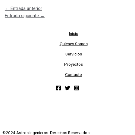
←
Entrada anterior
Entrada siguiente
→
Inicio
Quienes Somos
Servicios
Proyectos
Contacto
©2024 Astros Ingenieros. Derechos Reservados.