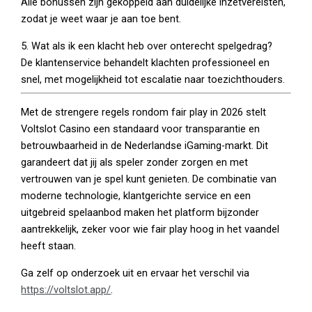
Alle bonussen zijn gekoppeld aan duidelijke inzetvereisten,
zodat je weet waar je aan toe bent.
5. Wat als ik een klacht heb over onterecht spelgedrag?
De klantenservice behandelt klachten professioneel en
snel, met mogelijkheid tot escalatie naar toezichthouders.
Met de strengere regels rondom fair play in 2026 stelt
Voltslot Casino een standaard voor transparantie en
betrouwbaarheid in de Nederlandse iGaming-markt. Dit
garandeert dat jij als speler zonder zorgen en met
vertrouwen van je spel kunt genieten. De combinatie van
moderne technologie, klantgerichte service en een
uitgebreid spelaanbod maken het platform bijzonder
aantrekkelijk, zeker voor wie fair play hoog in het vaandel
heeft staan.
Ga zelf op onderzoek uit en ervaar het verschil via
https://voltslot.app/
.