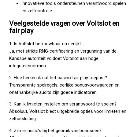
Innovatieve tools ondersteunen verantwoord spelen
en zelfcontrole.
Veelgestelde vragen over Voltslot en
fair play
1. Is Voltslot betrouwbaar en eerlijk?
Ja, met strikte RNG-certificering en vergunning van de
Kansspelautoriteit voldoet Voltslot aan hoge
integriteitsnormen.
2. Hoe herken ik dat het casino fair play toepast?
Transparante spelregels, eerlijke bonusvoorwaarden en
onafhankelijke audits zijn goede indicatoren.
3. Kan ik limieten instellen om verantwoord te spelen?
Absoluut, Voltslot biedt uitgebreide opties voor limieten en
zelfuitsluiting.
4. Zijn er risico’s bij het gebruik van bonussen?