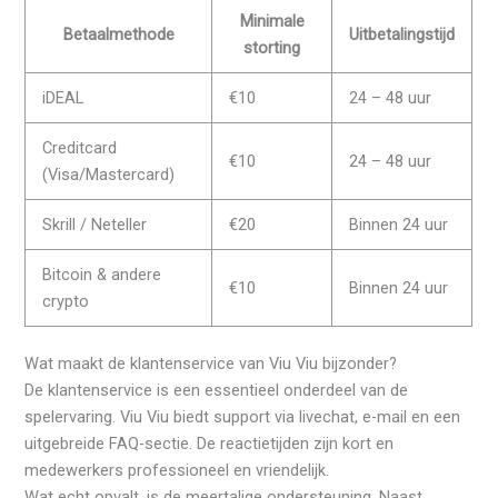
Minimale
Betaalmethode
Uitbetalingstijd
storting
iDEAL
€10
24 – 48 uur
Creditcard
€10
24 – 48 uur
(Visa/Mastercard)
Skrill / Neteller
€20
Binnen 24 uur
Bitcoin & andere
€10
Binnen 24 uur
crypto
Wat maakt de klantenservice van Viu Viu bijzonder?
De klantenservice is een essentieel onderdeel van de
spelervaring. Viu Viu biedt support via livechat, e-mail en een
uitgebreide FAQ-sectie. De reactietijden zijn kort en
medewerkers professioneel en vriendelijk.
Wat echt opvalt, is de meertalige ondersteuning. Naast