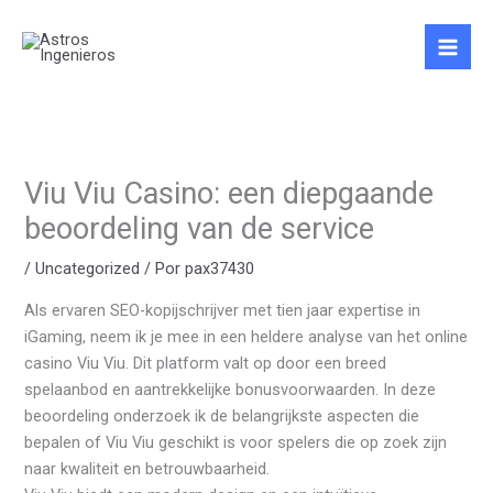
Ir
al
contenido
Viu Viu Casino: een diepgaande
beoordeling van de service
/
Uncategorized
/ Por
pax37430
Als ervaren SEO-kopijschrijver met tien jaar expertise in
iGaming, neem ik je mee in een heldere analyse van het online
casino Viu Viu. Dit platform valt op door een breed
spelaanbod en aantrekkelijke bonusvoorwaarden. In deze
beoordeling onderzoek ik de belangrijkste aspecten die
bepalen of Viu Viu geschikt is voor spelers die op zoek zijn
naar kwaliteit en betrouwbaarheid.