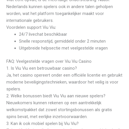
Nederlands kunnen spelers ook in andere talen geholpen
worden, wat het platform toegankelijker maakt voor
internationale gebruikers.
Voordelen support Viu Viu:
24/7 livechat beschikbaar
Snelle responstijd, gemiddeld onder 2 minuten
Uitgebreide helpsectie met veelgestelde vragen
FAQ: Veelgestelde vragen over Viu Viu Casino
1. Is Viu Viu een betrouwbaar casino?
Ja, het casino opereert onder een officiële licentie en gebruikt
moderne beveiligingstechnieken, waardoor het veilig is voor
spelers.
2. Welke bonussen biedt Viu Viu aan nieuwe spelers?
Nieuwkomers kunnen rekenen op een aantrekkelijk
welkomstpakket dat zowel stortingsbonussen als gratis
spins bevat, met eerlijke inzetvoorwaarden.
3. Kan ik ook mobiel spelen bij Viu Viu?