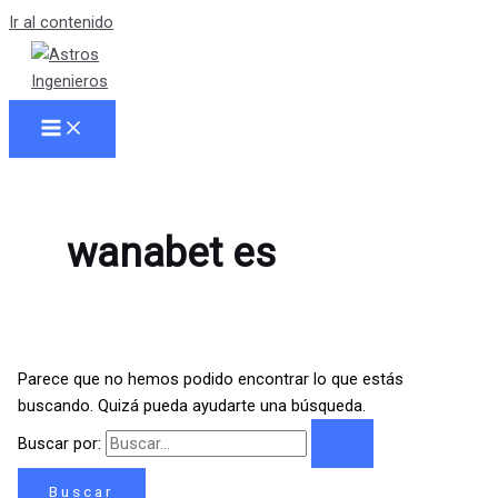
Ir al contenido
wanabet es
Parece que no hemos podido encontrar lo que estás
buscando. Quizá pueda ayudarte una búsqueda.
Buscar por: