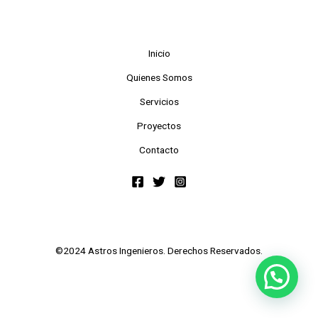
Inicio
Quienes Somos
Servicios
Proyectos
Contacto
©2024 Astros Ingenieros. Derechos Reservados.