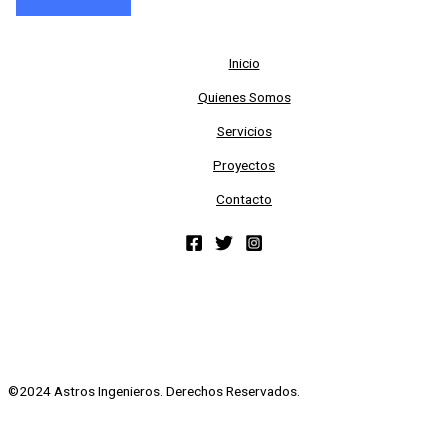
Inicio
Quienes Somos
Servicios
Proyectos
Contacto
©2024 Astros Ingenieros. Derechos Reservados.