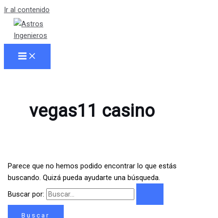
Ir al contenido
vegas11 casino
Parece que no hemos podido encontrar lo que estás
buscando. Quizá pueda ayudarte una búsqueda.
Buscar por: