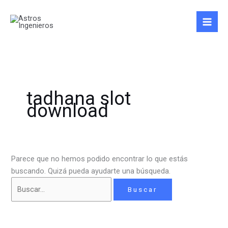
Ir
Buscar
al
por:
contenido
tadhana slot
download
Parece que no hemos podido encontrar lo que estás
buscando. Quizá pueda ayudarte una búsqueda.