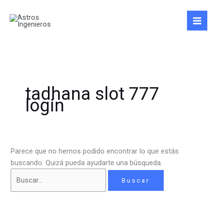
Ir
Buscar
al
por:
contenido
tadhana slot 777
login
Parece que no hemos podido encontrar lo que estás
buscando. Quizá pueda ayudarte una búsqueda.