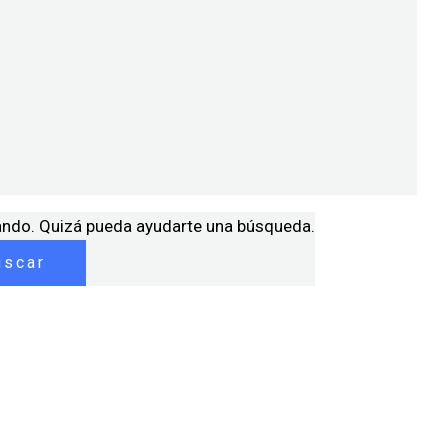
ando. Quizá pueda ayudarte una búsqueda.