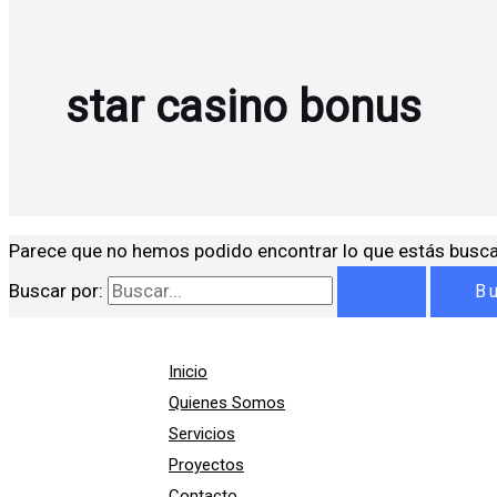
star casino bonus
Parece que no hemos podido encontrar lo que estás busc
Buscar por:
Inicio
Quienes Somos
Servicios
Proyectos
Contacto