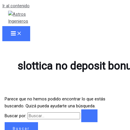
Ir al contenido
slottica no deposit bon
Parece que no hemos podido encontrar lo que estás
buscando. Quizá pueda ayudarte una búsqueda.
Buscar por: