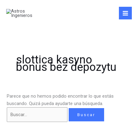
Ir
Buscar
al
por:
contenido
slottica kasyno
bonus bez depozytu
Parece que no hemos podido encontrar lo que estás
buscando. Quizá pueda ayudarte una búsqueda.