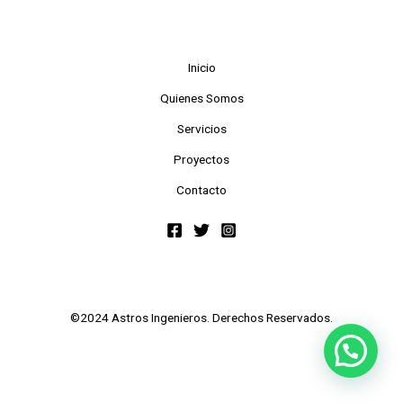
Inicio
Quienes Somos
Servicios
Proyectos
Contacto
©2024 Astros Ingenieros. Derechos Reservados.