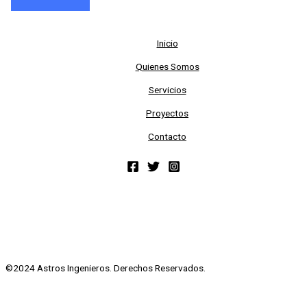
Inicio
Quienes Somos
Servicios
Proyectos
Contacto
©2024 Astros Ingenieros. Derechos Reservados.