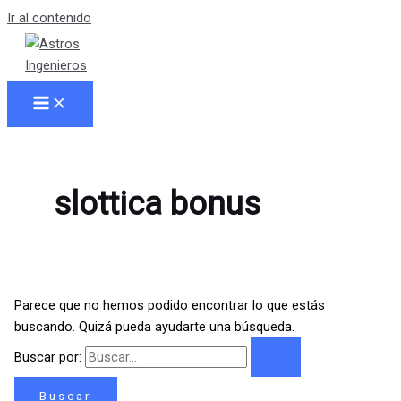
Ir al contenido
slottica bonus
Parece que no hemos podido encontrar lo que estás
buscando. Quizá pueda ayudarte una búsqueda.
Buscar por: