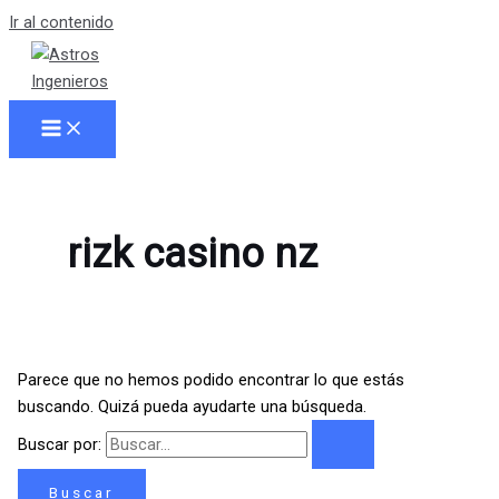
Ir al contenido
rizk casino nz
Parece que no hemos podido encontrar lo que estás
buscando. Quizá pueda ayudarte una búsqueda.
Buscar por: