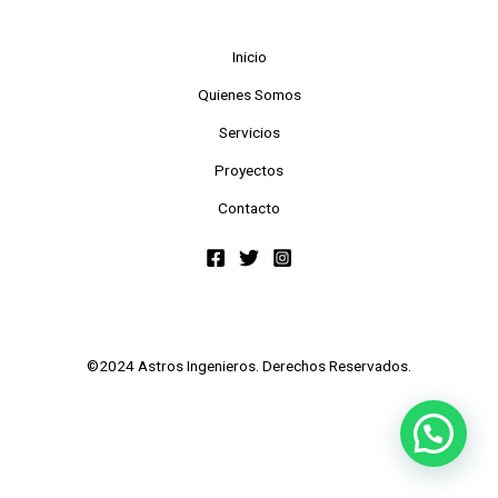
Inicio
Quienes Somos
Servicios
Proyectos
Contacto
©2024 Astros Ingenieros. Derechos Reservados.