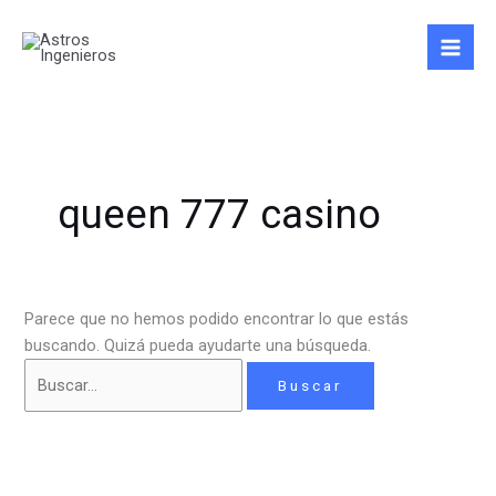
Ir
Buscar
al
por:
contenido
queen 777 casino
Parece que no hemos podido encontrar lo que estás
buscando. Quizá pueda ayudarte una búsqueda.