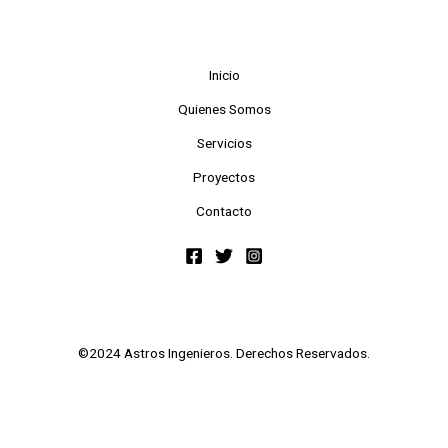
Inicio
Quienes Somos
Servicios
Proyectos
Contacto
©2024 Astros Ingenieros. Derechos Reservados.