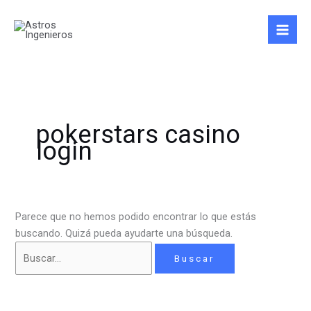
Ir
Buscar
al
por:
contenido
pokerstars casino
login
Parece que no hemos podido encontrar lo que estás
buscando. Quizá pueda ayudarte una búsqueda.