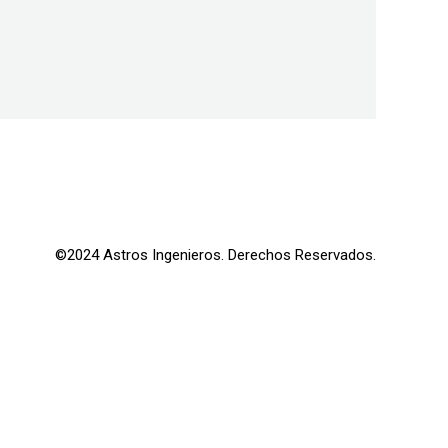
©2024 Astros Ingenieros. Derechos Reservados.