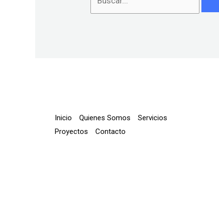
Inicio
Quienes Somos
Servicios
Proyectos
Contacto