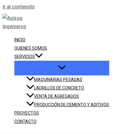
Ir al contenido
INICIO
QUIENES SOMOS
SERVICIOS
MAQUINARIAS PESADAS
LADRILLOS DE CONCRETO
VENTA DE AGREGADOS
PRODUCCIÓN DE CEMENTO Y ADITIVOS
PROYECTOS
CONTACTO