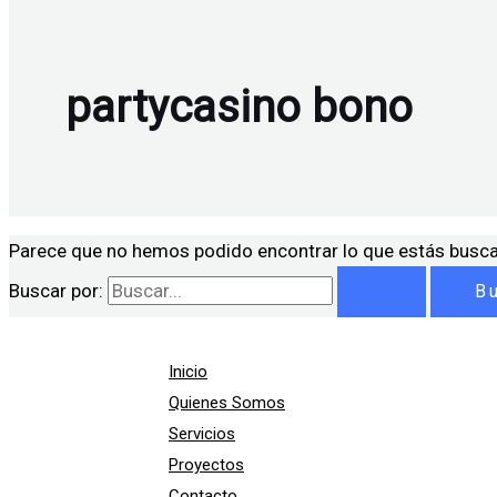
partycasino bono
Parece que no hemos podido encontrar lo que estás busc
Buscar por:
Inicio
Quienes Somos
Servicios
Proyectos
Contacto