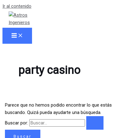
Ir al contenido
party casino
Parece que no hemos podido encontrar lo que estás
buscando. Quizá pueda ayudarte una búsqueda.
Buscar por: