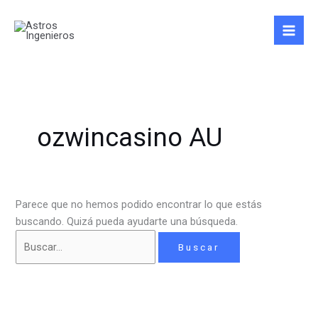
Ir
Buscar
al
por:
contenido
ozwincasino AU
Parece que no hemos podido encontrar lo que estás
buscando. Quizá pueda ayudarte una búsqueda.