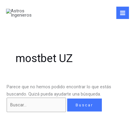
Ir
Buscar
al
por:
contenido
mostbet UZ
Parece que no hemos podido encontrar lo que estás
buscando. Quizá pueda ayudarte una búsqueda.