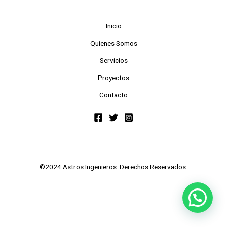
Inicio
Quienes Somos
Servicios
Proyectos
Contacto
©2024 Astros Ingenieros. Derechos Reservados.