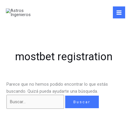
Ir
Buscar
al
por:
contenido
mostbet registration
Parece que no hemos podido encontrar lo que estás
buscando. Quizá pueda ayudarte una búsqueda.