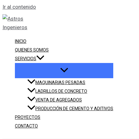
Ir al contenido
INICIO
QUIENES SOMOS
SERVICIOS
MAQUINARIAS PESADAS
LADRILLOS DE CONCRETO
VENTA DE AGREGADOS
PRODUCCIÓN DE CEMENTO Y ADITIVOS
PROYECTOS
CONTACTO