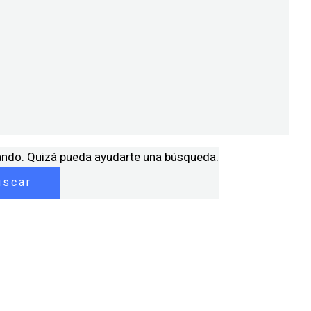
ando. Quizá pueda ayudarte una búsqueda.