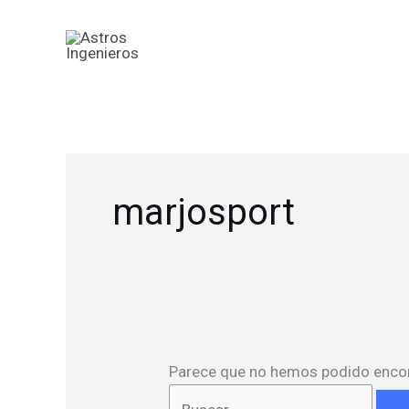
Ir
Buscar
al
por:
contenido
marjosport
Parece que no hemos podido encon