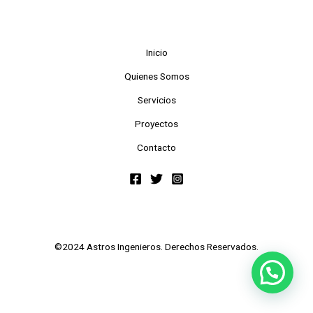
Inicio
Quienes Somos
Servicios
Proyectos
Contacto
©2024 Astros Ingenieros. Derechos Reservados.