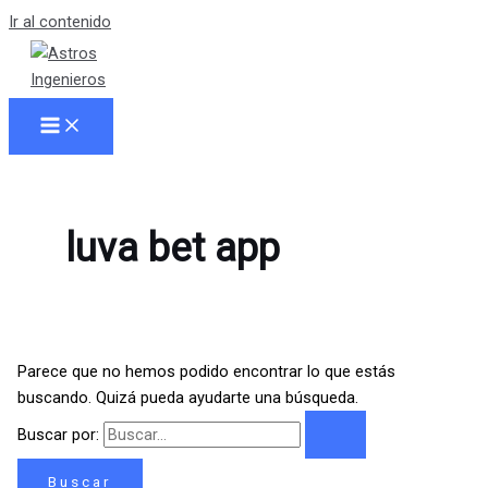
Ir al contenido
luva bet app
Parece que no hemos podido encontrar lo que estás
buscando. Quizá pueda ayudarte una búsqueda.
Buscar por: