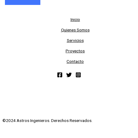
Inicio
Quienes Somos
Servicios
Proyectos
Contacto
©2024 Astros Ingenieros. Derechos Reservados.