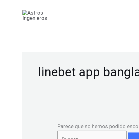
Ir
Buscar
al
por:
contenido
linebet app bangl
Parece que no hemos podido encon