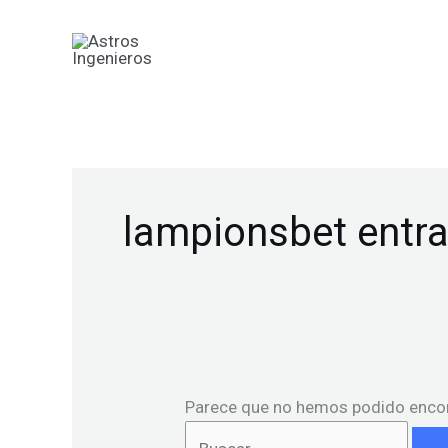
Ir
Buscar
al
por:
contenido
lampionsbet entra
Parece que no hemos podido encon