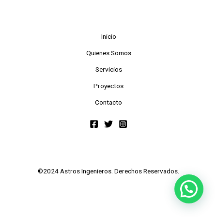
Inicio
Quienes Somos
Servicios
Proyectos
Contacto
©2024 Astros Ingenieros. Derechos Reservados.