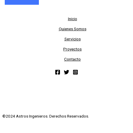
Inicio
Quienes Somos
Servicios
Proyectos
Contacto
©2024 Astros Ingenieros. Derechos Reservados.