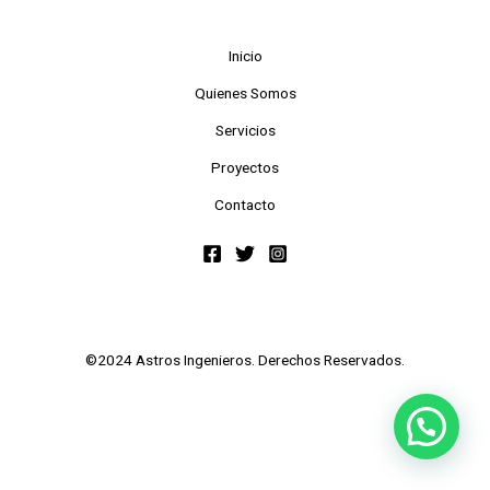
Inicio
Quienes Somos
Servicios
Proyectos
Contacto
©2024 Astros Ingenieros. Derechos Reservados.