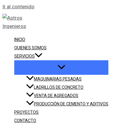
Ir al contenido
INICIO
QUIENES SOMOS
SERVICIOS
MAQUINARIAS PESADAS
LADRILLOS DE CONCRETO
VENTA DE AGREGADOS
PRODUCCIÓN DE CEMENTO Y ADITIVOS
PROYECTOS
CONTACTO