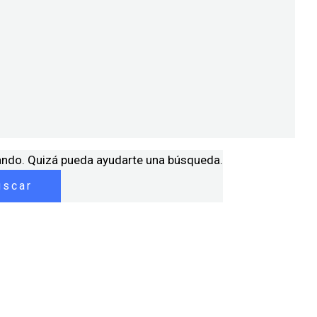
ando. Quizá pueda ayudarte una búsqueda.