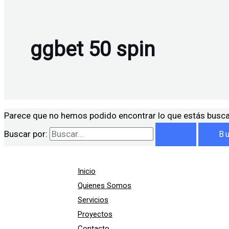
ggbet 50 spin
Parece que no hemos podido encontrar lo que estás busc
Buscar por:
Inicio
Quienes Somos
Servicios
Proyectos
Contacto