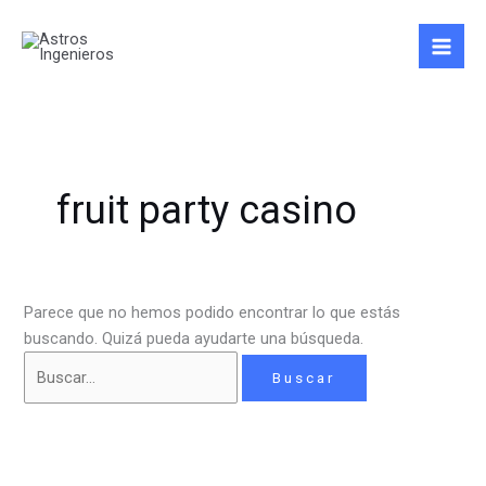
Ir
Buscar
al
por:
contenido
fruit party casino
Parece que no hemos podido encontrar lo que estás
buscando. Quizá pueda ayudarte una búsqueda.