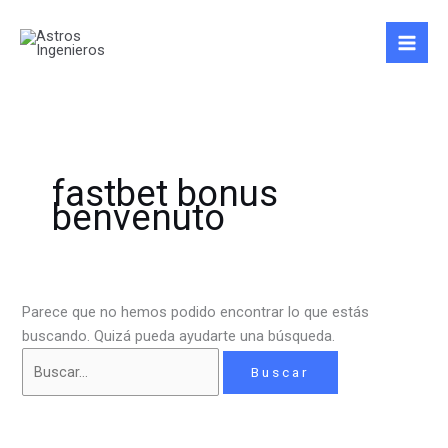
Ir
Buscar
al
por:
contenido
fastbet bonus
benvenuto
Parece que no hemos podido encontrar lo que estás
buscando. Quizá pueda ayudarte una búsqueda.