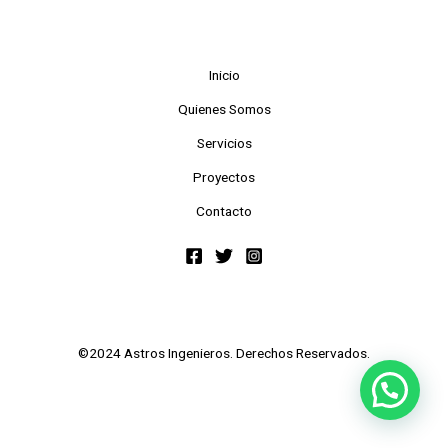
Inicio
Quienes Somos
Servicios
Proyectos
Contacto
©2024 Astros Ingenieros. Derechos Reservados.