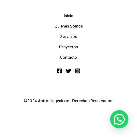
Inicio
Quienes Somos
Servicios
Proyectos
Contacto
©2024 Astros Ingenieros. Derechos Reservados.