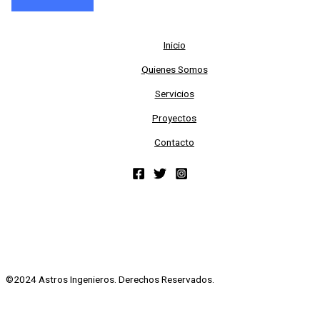
Inicio
Quienes Somos
Servicios
Proyectos
Contacto
©2024 Astros Ingenieros. Derechos Reservados.