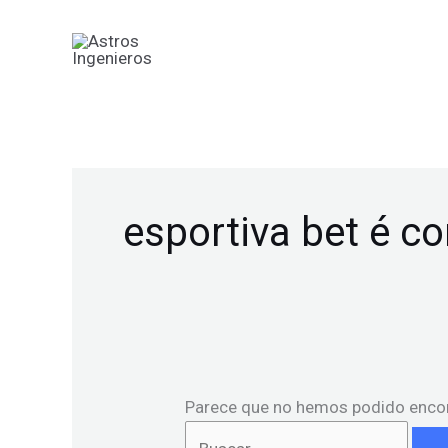
Ir
Buscar
al
por:
contenido
esportiva bet é co
Parece que no hemos podido encon