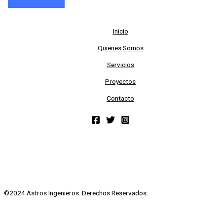
Inicio
Quienes Somos
Servicios
Proyectos
Contacto
©2024 Astros Ingenieros. Derechos Reservados.